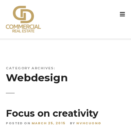
S
k
i
p
t
o
c
o
n
t
CATEGORY ARCHIVES:
e
Webdesign
n
t
Focus on creativity
POSTED ON
MARCH 25, 2015
BY
NVHCUONG