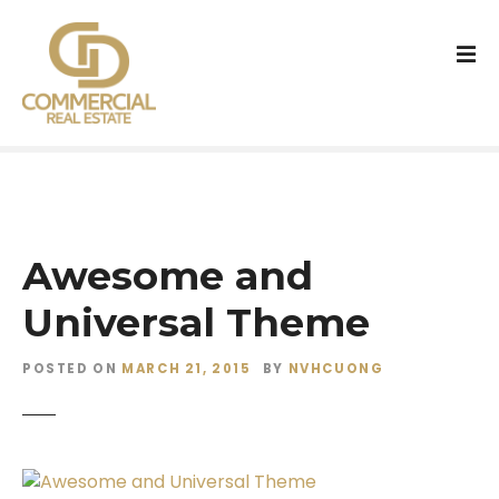
S
k
i
p
t
o
c
o
n
t
Awesome and
e
n
Universal Theme
t
POSTED ON
MARCH 21, 2015
BY
NVHCUONG