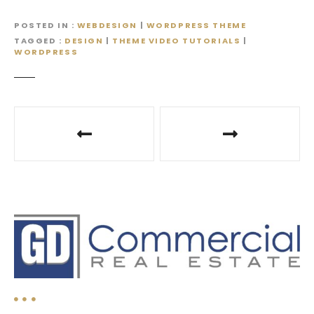
POSTED IN
WEBDESIGN
|
WORDPRESS THEME
TAGGED
DESIGN
|
THEME VIDEO TUTORIALS
|
WORDPRESS
P
o
s
t
n
a
v